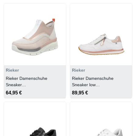
Rieker
Rieker
Rieker Damenschuhe
Rieker Damenschuhe
Sneaker
Sneaker low
rose/kreide/kupfer/crema/perlrosa
sportweiss/weiss/rosegold/kupfer
64,95 €
89,95 €