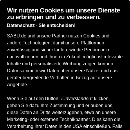
Wir nutzen Cookies um unsere Dienste
zu erbringen und zu verbessern.
Datenschutz - Sie entscheiden!
SABU.de und unsere Partner nutzen Cookies und
Alle Produkte
Damenschuhe
Sportschuhe
Sneaker
andere Technologien, damit unsere Plattformen
Sneaker
zuverlässig und sicher laufen, wir die Performance
nachvollziehen und Ihnen in Zukunft möglichst relevante
Inhalte und personalisierte Werbung zeigen können.
ALLE FILTER
Dafür sammeln wir Daten über unsere Nutzer und das
geräteübergreifende Verhalten in Bezug auf unsere
Angebote.
Marken
Größe
Farbe
Geschlecht
Filia
Wenn Sie auf den Button
"Einverstanden"
klicken,
geben Sie dazu Ihre Zustimmung und erlauben uns,
145 Produkte
diese Daten an Dritte weiterzugeben, etwa an unsere
Marketing- oder externen Technikpartner. Dies kann die
Verarbeitung Ihrer Daten in den USA einschließen. Falls
-40 %