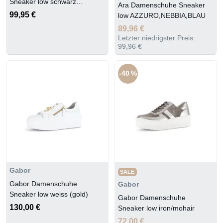
Sneaker low schwarz
Ara Damenschuhe Sneaker
(schwarz)
99,95 €
low AZZURO,NEBBIA,BLAU
89,96 €
Letzter niedrigster Preis:
99,96 €
-40 %
Gabor
SALE
Gabor Damenschuhe
Gabor
Sneaker low weiss (gold)
Gabor Damenschuhe
130,00 €
Sneaker low iron/mohair
72,00 €