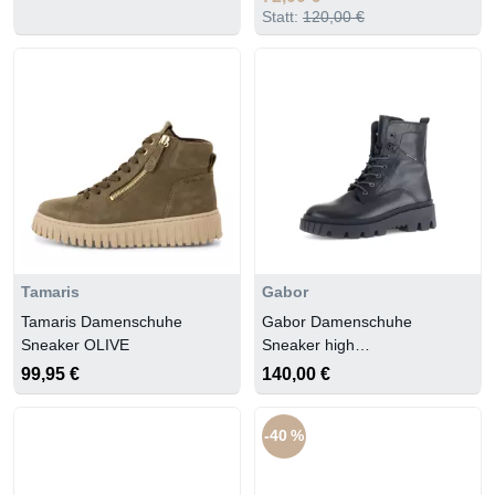
Statt:
120,00 €
Tamaris
Gabor
Tamaris Damenschuhe
Gabor Damenschuhe
Sneaker OLIVE
Sneaker high
schwarz(Se.Strass)
99,95 €
140,00 €
-40 %